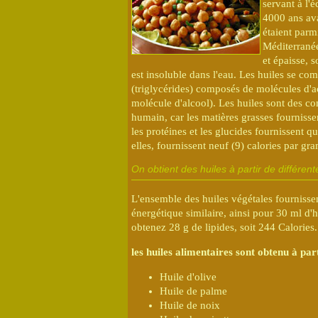
servant à l'é
4000 ans ava
étaient parm
Méditerranée
et épaisse, 
est insoluble dans l'eau. Les huiles se com
(triglycérides) composés de molécules d'aci
molécule d'alcool). Les huiles sont des c
humain, car les matières grasses fourniss
les protéines et les glucides fournissent qu
elles, fournissent neuf (9) calories par g
On obtient des huiles à partir de différent
L'ensemble des huiles végétales fournisse
énergétique similaire, ainsi pour 30 ml d'h
obtenez 28 g de lipides, soit 244 Calories.
les huiles alimentaires sont obtenu à part
Huile d'olive
Huile de palme
Huile de noix